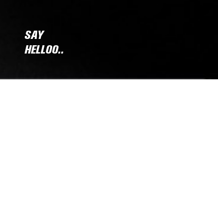
SAY
HELLOO..
Weber Folienkonzepte
Honsel 1 / 58511 Lüdenscheid
02351 9810800
info@folien-weber.de